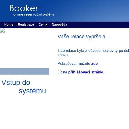
Booker online rezerva�n� syst�m
Nower systems s.r.o - Online rezerv
Rezervujse - Port�l pro online rezervace sportu
Sports booking system
Home
Registrace
Ceník
Nápověda
Vaše relace vypršela...
Tato relace byla z důvodu neaktivity po do
znovu.
Pokračovat můžete
zde
.
Jít na
přihlášovací stránku
.
Vstup do
systému