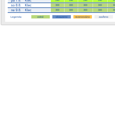
pá 7.8.
Klec
290
290
290
290
2
so 8.8.
Klec
300
300
300
300
3
ne 9.8.
Klec
300
300
300
300
3
Legenda:
volné
obsazeno
rezervováno
zavřeno