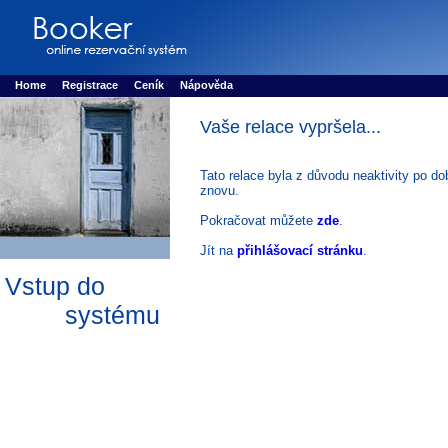
Booker online rezerva�n� syst�m
Nower systems s.r.o - Online rezerv
Rezervujse - Port�l pro online rezervace sportu
Sports booking system
Home
Registrace
Ceník
Nápověda
Vaše relace vypršela...
Tato relace byla z důvodu neaktivity po do
znovu.
Pokračovat můžete
zde
.
Jít na
přihlášovací stránku
.
Vstup do
systému