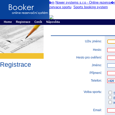
Booker online rezerva�n� syst�m
Nower systems s.r.o - Online rezerv
Rezervujse - Port�l pro online rezervace sportu
Sports booking system
Home
Registrace
Ceník
Nápověda
Uživ. jméno:
Heslo:
Heslo pro ověření:
Registrace
Jméno:
Příjmení:
Telefon:
Volba sportu:
K
Email: