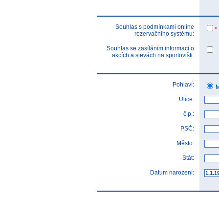
Souhlas s podmínkami online
*
rezervačního systému:
Souhlas se zasíláním informací o
akcích a slevách na sportovišti:
Pohlaví:
M
Ulice:
č.p.:
PSČ:
Město:
Stát:
Datum narození: