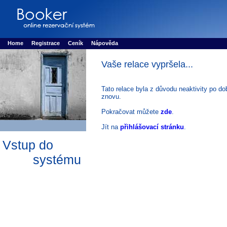
Booker online rezerva�n� syst�m
Nower systems s.r.o - Online rezerv
Rezervujse - Port�l pro online rezervace sportu
Sports booking system
Home
Registrace
Ceník
Nápověda
Vaše relace vypršela...
Tato relace byla z důvodu neaktivity po do
znovu.
Pokračovat můžete
zde
.
Jít na
přihlášovací stránku
.
Vstup do
systému